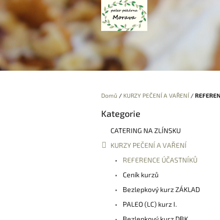
Přejít
na
obsah
Domů
/
KURZY PEČENÍ A VAŘENÍ
/
REFEREN
P
Kategorie
Přeskočit
o
kategorie
s
CATERING NA ZLÍNSKU
t
KURZY PEČENÍ A VAŘENÍ
r
a
REFERENCE ÚČASTNÍKŮ
n
Ceník kurzů
n
í
Bezlepkový kurz ZÁKLAD
p
PALEO (LC) kurz I.
a
Bezlepkový kurz DBK