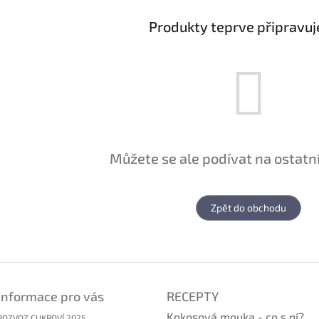
Produkty teprve připravu
Můžete se ale podívat na ostatní
Zpět do obchodu
Informace pro vás
RECEPTY
Kokosová mouka - co s ní?
ROZVOZ CUKROVÍ 2025