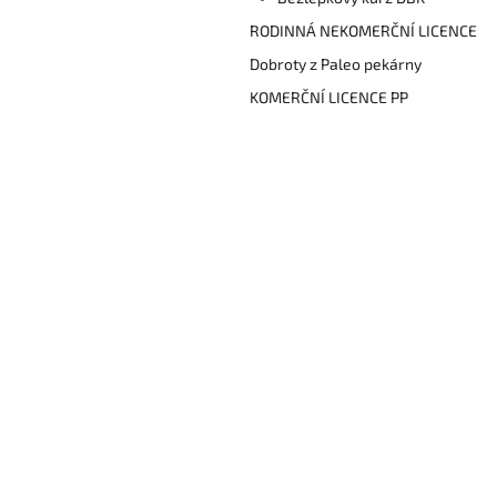
n
e
RODINNÁ NEKOMERČNÍ LICENCE
l
Dobroty z Paleo pekárny
KOMERČNÍ LICENCE PP